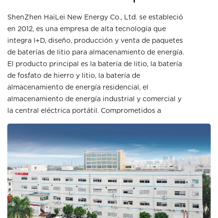
ShenZhen HaiLei New Energy Co., Ltd. se estableció
en 2012, es una empresa de alta tecnología que
integra I+D, diseño, producción y venta de paquetes
de baterías de litio para almacenamiento de energía.
El producto principal es la batería de litio, la batería
de fosfato de hierro y litio, la batería de
almacenamiento de energía residencial, el
almacenamiento de energía industrial y comercial y
la central eléctrica portátil. Comprometidos a
proporcionar soluciones profesionales
personalizadas para clientes globales en los campos
de baterías de almacenamiento de energía y
centrales eléctricas portátiles.
La compañía tiene una línea de producción de
paquetes de baterías de 26,000 metros cuadrados,
la compañía utiliza el sistema avanzado de ejecución
de producción MES para lograr una gestión precisa