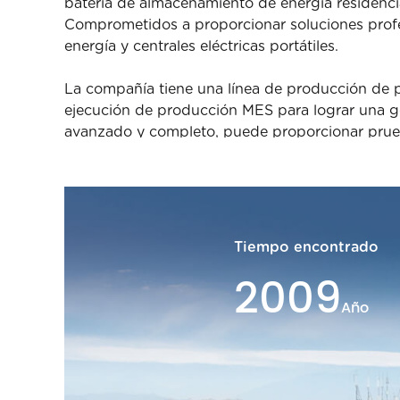
batería de almacenamiento de energía residencial,
Comprometidos a proporcionar soluciones profe
energía y centrales eléctricas portátiles.
La compañía tiene una línea de producción de p
ejecución de producción MES para lograr una ge
avanzado y completo, puede proporcionar prue
rendimiento eléctrico. Con más de 1500 puntos 
prueba de envejecimiento de cada paquete de ba
HaiLei es una empresa de alta tecnología reco
intelectual independientes y capacidades técnica
Tiempo encontrado
nacionales y de China Tower para almacenamient
2012
médicos profesionales, y desarrolla y diseña de
de la marca "HaiLei", y brinda soluciones y pro
Año
socios proveedores, asume una responsabilidad 