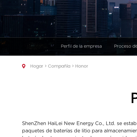
energía industrial y comerci
Estación de energía portátil
Perfil de la empresa
Proceso de
Hogar
>
Compañía
>
Honor
ShenZhen HaiLei New Energy Co., Ltd. se establ
paquetes de baterías de litio para almacenamiento 