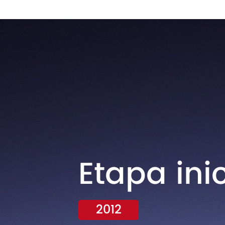
Etapa inic
tio
2012