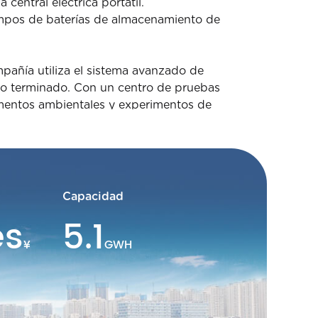
central eléctrica portátil.
ampos de baterías de almacenamiento de
pañía utiliza el sistema avanzado de
to terminado. Con un centro de pruebas
mentos ambientales y experimentos de
ede realizar la inspección completa y la
henzhen. Con derechos de propiedad
 y formulación de una serie de normas
Capacidad
o de I + D de 30 personas dirigidas por
es
5.1
 y la batería de almacenamiento de energía
rte francamente con clientes globales y
¥
GWH