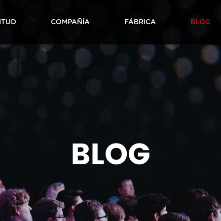
ITUD
COMPAÑÍA
FÁBRICA
BLOG
 de
 de
Serie HERO-HV
S
Residencial
Comercial e
e la
de
Sucursal de
Red de ventas
Noticias de la
Mapa de fábrica
Actividades de
Honor
Exterior
Equipo
Cul
In
Industrial
nto
ía
Futian
Industria
BLOG
mercado
ex
to de