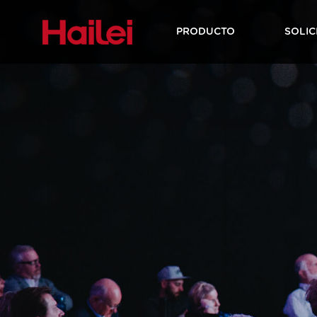
PRODUCTO
SOLIC
Batería de almacenamiento
energía de alto voltaje
Batería de almacenamiento
energía residencial
Oficina
Perfil de la
Almacén
Noticias d
Proceso 
empresa
crecimie
compañ
Sistemas de Energía Solar
Inversor residencial
Sistemas de almacenamien