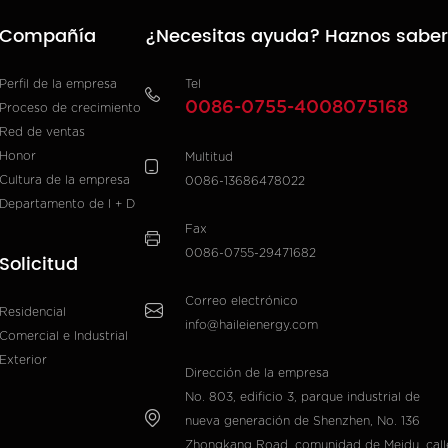
Compañía
¿Necesitas ayuda? Haznos saber
Perfil de la empresa
Tel
0086-0755-4008075168
Proceso de crecimiento
Red de ventas
Honor
Multitud
Cultura de la empresa
0086-13686478022
Departamento de I + D
Fax
0086-0755-29471682
Solicitud
Correo electrónico
Residencial
info@haileienergy.com
Comercial e Industrial
Exterior
Dirección de la empresa
No. 803, edificio 3, parque industrial de
nueva generación de Shenzhen, No. 136
Zhongkang Road, comunidad de Meidu, call