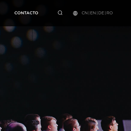
CN
|
EN
|
DE
|
RO
CONTACTO
erie HL-HVAS1
tura de la
formes de
Línea de
Departamento
Laboratorio
posiciones
empresa
producción
de I + D