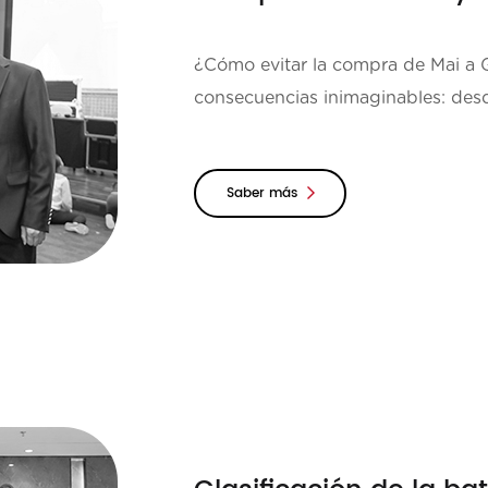
¿Cómo evitar la compra de Mai a Guy? La batería recargable fal
consecuencias inimaginables: desd
que la ...
Saber más