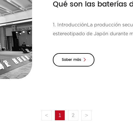
Qué son las baterías d
1. IntroducciónLa producción secun
estereotipado de Japón durante m
últimos años se embarcó...
Saber más
<
>
1
2